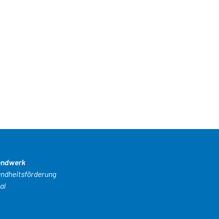
endwerk
undheitsförderung
al